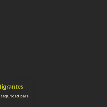
Migrantes
 seguridad para