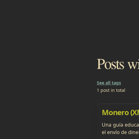
Posts 
See all tags
1 post in total
Monero (XM
Una guía educa
el envío de dine