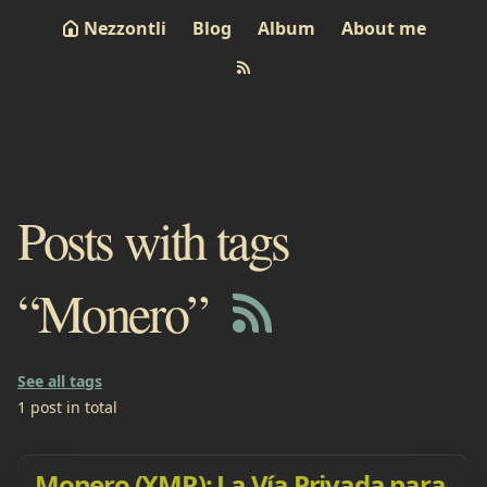
Nezzontli
Blog
Album
About me
Posts with tags
“Monero”
See all tags
1 post in total
Monero (XMR): La Vía Privada para