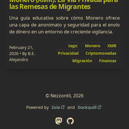
las Remesas de Migrantes
Una guía educativa sobre cómo Monero ofrece
una capa de anonimato y seguridad para el envío
de dinero en un entorno de creciente vigilancia.
tags:
Monero
XMR
February 21,
Privacidad
Criptomonedas
2026
• By B.E.
Alejandro
Migración
Finanzas
© Nezzontli, 2026
Powered by
Zola
and
Duckquill